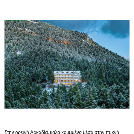
Στην ορεινή Αρκαδία, καλά κρυμμένο μέσα στην πυκνή