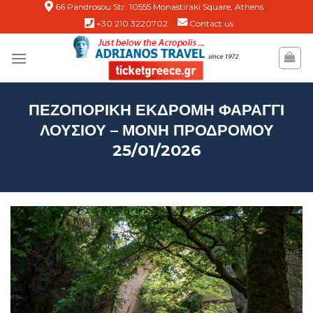
Skip
66 Pandrosou Str. 10555 Monastiraki Square, Athens
+30 210 3220702
Contact us
to
content
ΠΕΖΟΠΟΡΙΚΗ ΕΚΔΡΟΜΗ ΦΑΡΑΓΓΙ
ΛΟΥΣΙΟΥ – ΜΟΝΗ ΠΡΟΔΡΟΜΟΥ
25/01/2026