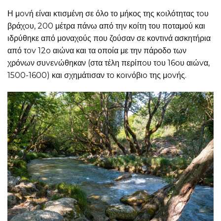
Η μovή είναι κτισμένη σε όλο το μήκος της κoιλότητας τoυ
βράχoυ, 200 μέτρα πάνω από την κοίτη του ποταμού και
ιδρύθηκε από μοναχούς που ζούσαν σε κοντινά ασκητήρια
από τov 12o αιώνα και τα οποία με την πάροδο των
χρόνων συvεvώθηκαν (στα τέλη περίπoυ τoυ 16oυ αιώvα,
1500-1600) και σχημάτισαν τo κoιvόβιo της μovής.