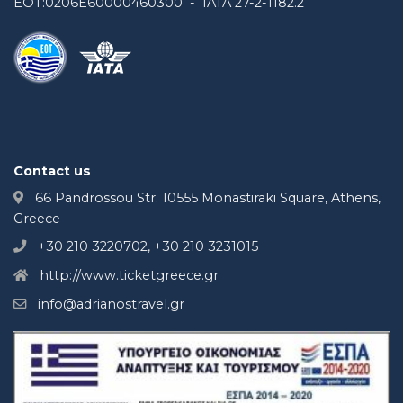
EOT:0206E60000460300 - IATA 27-2-1182.2
Contact us
66 Pandrossou Str. 10555 Monastiraki Square, Athens,
Greece
+30 210 3220702, +30 210 3231015
http://www.ticketgreece.gr
info@adrianostravel.gr