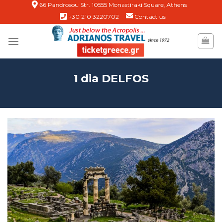
Skip
66 Pandrosou Str. 10555 Monastiraki Square, Athens
+30 210 3220702
Contact us
to
content
1 dia DELFOS