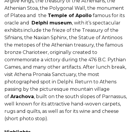
Argive Kings, the treasury of the Athenians, the
Athenian Stoa, the Polygonal Wall, the monument
of Platea and the
Temple of Apollo
famous for its
oracle and
Delphi museum
, with it’s spectacular
exhibits include the frieze of the Treasury of the
Sifnians, the Naxian Sphinx, the Statue of Antinoos
the metopes of the Athenian treasury, the famous
bronze Charioteer, originally created to
commemorate a victory during the 476 B.C. Pythian
Games, and many other artifacts. After lunch break,
visit Athena Pronaia Sanctuary, the most
photographed spot in Delphi. Return to Athens
passing by the picturesque mountain village
of
Arachova
, built on the south slopes of Parnassus,
well known for its attractive hand-woven carpets,
rugs and quilts, as well as for its wine and cheese
(short photo stop).