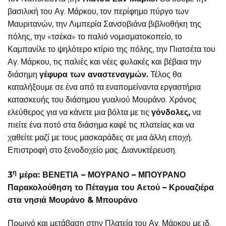
βασιλική του Αγ. Μάρκου, τον περίφημο πύργο των
Μαυριτανών, την Λιμπερία Σανσοβιάνα βιβλιοθήκη της
πόλης, την «τσέκα» το παλιό νομισματοκοπείο, το
Καμπανίλε το ψηλότερο κτίριο της πόλης, την Πιατσέτα του
Αγ. Μάρκου, τις παλιές και νέες φυλακές και βέβαια την
διάσημη
γέφυρα των αναστεναγμών.
Τέλος θα
καταλήξουμε σε ένα από τα εναπομείναντα εργαστήρια
κατασκευής του διάσημου γυαλιού Μουράνο. Χρόνος
ελεύθερος για να κάνετε μια βόλτα με τις
γόνδολες,
να
πιείτε ένα ποτό στα διάσημα καφέ τις πλατείας και να
χαθείτε μαζί με τους μασκαράδες σε μια άλλη εποχή.
Επιστροφή στο ξενοδοχείο μας. Διανυκτέρευση.
η
3
μέρα: ΒΕΝΕΤΙΑ – ΜΟΥΡΑΝΟ – ΜΠΟΥΡΑΝΟ
Παρακολούθηση το Πέταγμα του Αετού – Κρουαζιέρα
στα νησιά Μουράνο & Μπουράνο
Πρωινό και μετάβαση στην Πλατεία του Αγ. Μάρκου με ιδ.