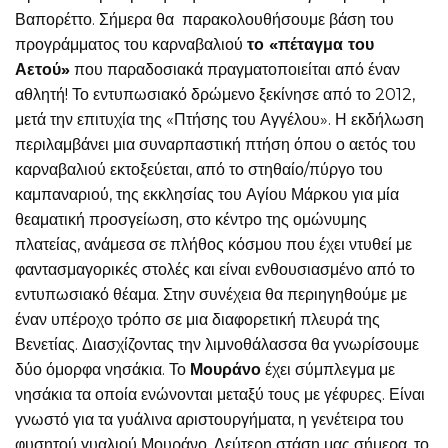
Βαπορέττο. Σήμερα θα παρακολουθήσουμε βάση του
προγράμματος του καρναβαλιού
το «πέταγμα του
Αετού»
που παραδοσιακά πραγματοποιείται από έναν
αθλητή! Το εντυπωσιακό δρώμενο ξεκίνησε από το 2012,
μετά την επιτυχία της «Πτήσης του Αγγέλου». Η εκδήλωση
περιλαμβάνει μια συναρπαστική πτήση όπου ο αετός του
καρναβαλιού εκτοξεύεται, από το στηθαίο/πύργο του
καμπαναριού, της εκκλησίας του Αγίου Μάρκου για μία
θεαματική προσγείωση, στο κέντρο της ομώνυμης
πλατείας, ανάμεσα σε πλήθος κόσμου που έχει ντυθεί με
φαντασμαγορικές στολές και είναι ενθουσιασμένο από το
εντυπωσιακό θέαμα. Στην συνέχεια θα περιηγηθούμε με
έναν υπέροχο τρόπο σε μια διαφορετική πλευρά της
Βενετίας. Διασχίζοντας την λιμνοθάλασσα θα γνωρίσουμε
δύο όμορφα νησάκια. Το
Μουράνο
έχει σύμπλεγμα με
νησάκια τα οποία ενώνονται μεταξύ τους με γέφυρες. Είναι
γνωστό για τα γυάλινα αριστουργήματα, η γενέτειρα του
φυσητού γυαλιού Μουράνο. Δεύτερη στάση μας σήμερα, το