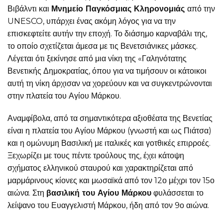
Βιβάλντι και
Μνημείο Παγκόσμιας Κληρονομιάς
από την
UNESCO, υπάρχει ένας ακόμη λόγος για να την
επισκεφτείτε αυτήν την εποχή. Το διάσημο καρναβάλι της,
το οποίο σχετίζεται άμεσα με τις Βενετσιάνικες μάσκες.
Λέγεται ότι ξεκίνησε από μια νίκη της «Γαληνότατης
Βενετικής Δημοκρατίας, όπου για να τιμήσουν οι κάτοικοι
αυτή τη νίκη άρχισαν να χορεύουν και να συγκεντρώνονται
στην πλατεία του Αγίου Μάρκου.
Αναμφίβολα, από τα σημαντικότερα αξιοθέατα της Βενετίας
είναι η πλατεία του Αγίου Μάρκου (γνωστή και ως Πιάτσα)
και η ομώνυμη Βασιλική με ιταλικές και γοτθικές επιρροές.
Ξεχωρίζει με τους πέντε τρούλους της, έχει κάτοψη
σχήματος ελληνικού σταυρού και χαρακτηρίζεται από
μαρμάρινους κίονες και μωσαϊκά από τον 12ο μέχρι τον 15ο
αιώνα. Στη
βασιλική του Αγίου Μάρκου
φυλάσσεται το
λείψανο του Ευαγγελιστή Μάρκου, ήδη από τον 9ο αιώνα.