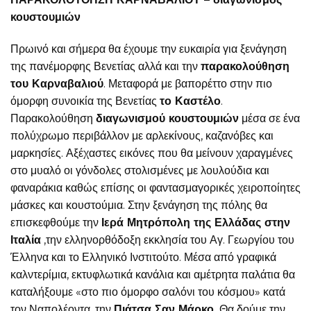
κουστουμιών
Πρωινό και σήμερα θα έχουμε την ευκαιρία για ξενάγηση
της πανέμορφης Βενετίας αλλά και την
παρακολούθηση
του Καρναβαλιού
. Μεταφορά με βαπορέττο στην πιο
όμορφη συνοικία της Βενετίας
το Καστέλο
.
Παρακολούθηση
διαγωνισμού κουστουμιών
μέσα σε ένα
πολύχρωμο περιβάλλον με αρλεκίνους, καζανόβες και
μαρκησίες. Αξέχαστες εικόνες που θα μείνουν χαραγμένες
στο μυαλό οι γόνδολες στολισμένες με λουλούδια και
φαναράκια καθώς επίσης οι φαντασμαγορικές χειροποίητες
μάσκες και κουστούμια. Στην ξενάγηση της πόλης θα
επισκεφθούμε την
Ιερά Μητρόπολη της Ελλάδας στην
Ιταλία
,την ελληνορθόδοξη εκκλησία του Αγ. Γεωργίου του
Έλληνα και το Ελληνικό Ινστιτούτο. Μέσα από γραφικά
καλντερίμια, εκτυφλωτικά κανάλια και αμέτρητα παλάτια θα
καταλήξουμε «στο πιο όμορφο σαλόνι του κόσμου» κατά
τον Ναπολέοντα ,την
Πιάτσα Σαν Μάρκο.
Θα δούμε την