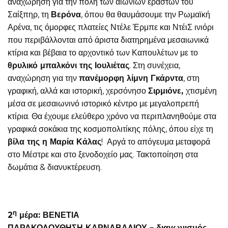
αναχώρηση για την πόλη των αιώνιων εραστών του
Σαίξπηρ, τη
Βερόνα
, όπου θα θαυμάσουμε την Ρωμαϊκή
Αρένα, τις όμορφες πλατείες Ντέλε Έρμπε και ΝτέιΣ ινιόρι
που περιβάλλονται από άριστα διατηρημένα μεσαιωνικά
κτίρια και βέβαια το αρχοντικό των Καπουλέτων με το
θρυλικό μπαλκόνι της Ιουλιέτας
. Στη συνέχεια,
αναχώρηση για την
πανέμορφη λίμνη Γκάρντα
, στη
γραφική, αλλά και ιστορική, χερσόνησο
Σιρμιόνε,
χτισμένη
μέσα σε μεσαιωνινό ιστορικό κέντρο με μεγαλοπρεπή
κτίρια. Θα έχουμε ελεύθερο χρόνο να περιπλανηθούμε στα
γραφικά σοκάκια της κοσμοπολιτίκης πόλης, όπου είχε τη
βίλα της η Μαρία Κάλας
! Αργά το απόγευμα μεταφορά
στο Μέστρε και στο ξενοδοχείο μας. Τακτοποίηση στα
δωμάτια & διανυκτέρευση.
η
2
μέρα: ΒΕΝΕΤΙΑ
ΠΑΡΑΚΟΛΟΥΘΗΣΗ ΚΑΡΝΑΒΑΛΙΟΥ – διαγωνισμός