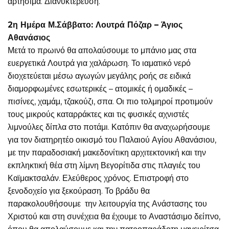
αρτήσιμα. Διανυκτέρευση.
2η Ημέρα Μ.Σάββατο: Λουτρά Πόζαρ – Άγιος
Αθανάσιος
Μετά το πρωινό θα απολαύσουμε το μπάνιο μας στα
ευεργετικά Λουτρά για χαλάρωση. Το ιαματικό νερό
διοχετεύεται μέσω αγωγών μεγάλης ροής σε ειδικά
διαμορφωμένες εσωτερικές – ατομικές ή ομαδικές –
πισίνες, χαμάμ, τζακούζι, σπα. Οι πιο τολμηροί προτιμούν
τους μικρούς καταρράκτες και τις φυσικές αχνιστές
λιμνούλες δίπλα στο ποτάμι. Κατόπιν θα αναχωρήσουμε
για τον διατηρητέο οικισμό του Παλαιού Αγίου Αθανάσιου,
με την παραδοσιακή μακεδονίτικη αρχιτεκτονική και την
εκπληκτική θέα στη λίμνη Βεγορίτιδα στις πλαγιές του
Καϊμακτσαλάν. Ελεύθερος χρόνος. Επιστροφή στο
ξενοδοχείο για ξεκούραση. Το βράδυ θα
παρακολουθήσουμε την λειτουργία της Ανάστασης του
Χριστού και στη συνέχεια θα έχουμε το Αναστάσιμο δείπνο,