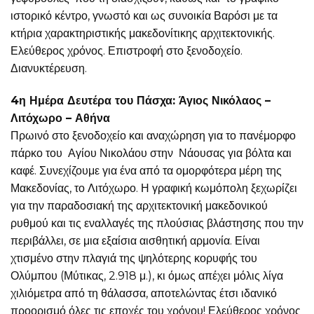
ιστορικό κέντρο, γνωστό και ως συνοικία Βαρόσι με τα
κτήρια χαρακτηριστικής μακεδονίτικης αρχιτεκτονικής.
Ελεύθερος χρόνος. Επιστροφή στο ξενοδοχείο.
Διανυκτέρευση.
4η Ημέρα Δευτέρα του Πάσχα: Άγιος Νικόλαος –
Λιτόχωρο – Αθήνα
Πρωινό στο ξενοδοχείο και αναχώρηση για το πανέμορφο
πάρκο του Αγίου Νικολάου στην Νάουσας για βόλτα και
καφέ. Συνεχίζουμε για ένα από τα ομορφότερα μέρη της
Μακεδονίας, το Λιτόχωρο. Η γραφική κωμόπολη ξεχωρίζει
για την παραδοσιακή της αρχιτεκτονική μακεδονικού
ρυθμού και τις εναλλαγές της πλούσιας βλάστησης που την
περιβάλλει, σε μια εξαίσια αισθητική αρμονία. Είναι
χτισμένο στην πλαγιά της ψηλότερης κορυφής του
Ολύμπου (Μύτικας, 2.918 μ.), κι όμως απέχει μόλις λίγα
χιλιόμετρα από τη θάλασσα, αποτελώντας έτσι ιδανικό
προορισμό όλες τις εποχές του χρόνου! Ελεύθερος χρόνος