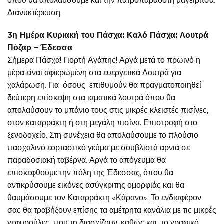
όπου θα απολαύσουμε και την πατροπαράδοτη μαγειρίτσα.
Διανυκτέρευση.
3η Ημέρα Κυριακή του Πάσχα: Καλό Πάσχα: Λουτρά
Πόζαρ – Έδεσσα
Σήμερα Πάσχα! Γιορτή Αγάπης! Αργά μετά το πρωινό η
μέρα είναι αφιερωμένη στα ευεργετικά Λουτρά για
χαλάρωση. Για όσους επιθυμούν θα πραγματοποιηθεί
δεύτερη επίσκεψη στα ιαματικά λουτρά όπου θα
απολαύσουν το μπάνιο τους στις μικρές κλειστές πισίνες,
στον καταρράκτη ή στη μεγάλη πισίνα. Επιστροφή στο
ξενοδοχείο. Στη συνέχεια θα απολαύσουμε το πλούσιο
πασχαλινό εορταστικό γεύμα με σουβλιστά αρνιά σε
παραδοσιακή ταβέρνα. Αργά το απόγευμα θα
επισκεφθούμε την πόλη της Έδεσσας, όπου θα
αντικρύσουμε εικόνες ασύγκριτης ομορφιάς και θα
θαυμάσουμε τον Καταρράκτη «Κάρανο». Το ενδιαφέρον
σας θα τραβήξουν επίσης τα αμέτρητα κανάλια με τις μικρές
γεφυρούλες που τη διασχίζουν, καθώς και το γραφικό